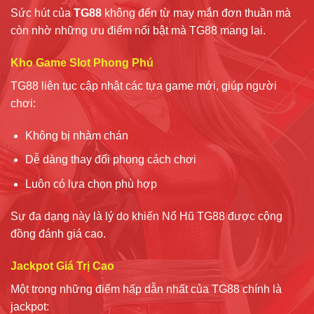
Sức hút của
TG88
không đến từ may mắn đơn thuần mà
còn nhờ những ưu điểm nổi bật mà TG88 mang lại.
Kho Game Slot Phong Phú
TG88 liên tục cập nhật các tựa game mới, giúp người
chơi:
Không bị nhàm chán
Dễ dàng thay đổi phong cách chơi
Luôn có lựa chọn phù hợp
Sự đa dạng này là lý do khiến Nổ Hũ TG88 được cộng
đồng đánh giá cao.
Jackpot Giá Trị Cao
Một trong những điểm hấp dẫn nhất của TG88 chính là
jackpot: