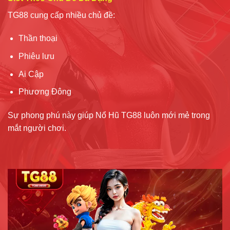
TG88 cung cấp nhiều chủ đề:
Thần thoại
Phiêu lưu
Ai Cập
Phương Đông
Sự phong phú này giúp Nổ Hũ TG88 luôn mới mẻ trong
mắt người chơi.