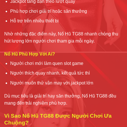
Jackpot tăng dần theo lượt quay
Phù hợp chơi giải trí hoặc săn thưởng
Hỗ trợ trên nhiều thiết bị
Nhờ những đặc điểm này, Nổ Hũ TG88 nhanh chóng thu
hút lượng lớn người chơi tham gia mỗi ngày.
Nổ Hũ Phù Hợp Với Ai?
Người chơi mới làm quen slot game
Người thích quay nhanh, kết quả tức thì
Người muốn thử vận may với jackpot lớn
Dù mục tiêu là giải trí hay săn thưởng, Nổ Hũ TG88 đều
mang đến trải nghiệm phù hợp.
Vì Sao Nổ Hũ TG88 Được Người Chơi Ưa
Chuộng?