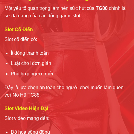
Một yếu tố quan trọng làm nên sức hút của
TG88
chính là
sự đa dạng của các dòng game slot.
Slot Cổ Điển
Slot cổ điển có:
Ít dòng thanh toán
Luật chơi đơn giản
Phù hợp người mới
Đây là lựa chọn an toàn cho người chơi muốn làm quen
với Nổ Hũ TG88.
Slot Video Hiện Đại
Slot video mang đến:
Đồ họa sống động