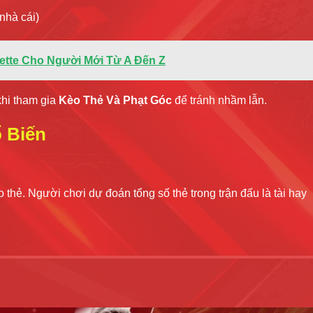
nhà cái)
tte Cho Người Mới Từ A Đến Z
khi tham gia
Kèo Thẻ Và Phạt Góc
để tránh nhầm lẫn.
 Biến
 thẻ. Người chơi dự đoán tổng số thẻ trong trận đấu là tài hay