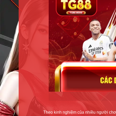
Theo kinh nghiệm của nhiều người ch