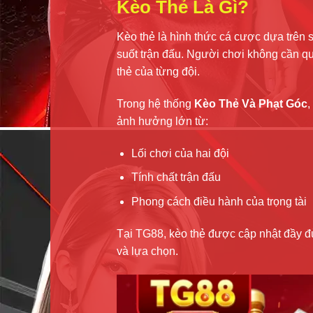
Kèo Thẻ Là Gì?
Kèo thẻ là hình thức cá cược dựa trên số
suốt trận đấu. Người chơi không cần qu
thẻ của từng đội.
Trong hệ thống
Kèo Thẻ Và Phạt Góc
,
ảnh hưởng lớn từ:
Lối chơi của hai đội
Tính chất trận đấu
Phong cách điều hành của trọng tài
Tại TG88, kèo thẻ được cập nhật đầy đủ
và lựa chọn.