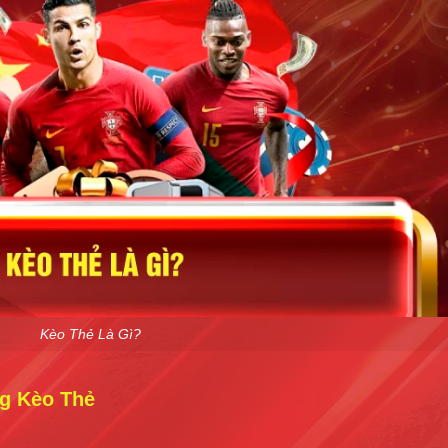
Kèo Thẻ Là Gì?
ng Kèo Thẻ