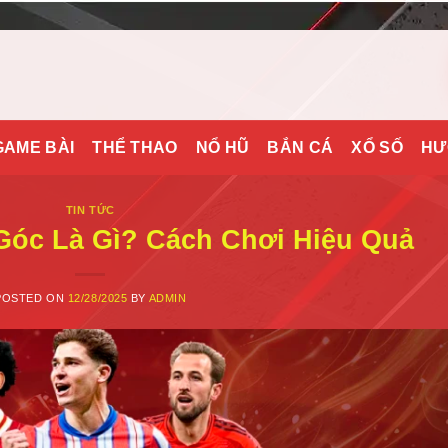
GAME BÀI
THỂ THAO
NỔ HŨ
BẮN CÁ
XỔ SỐ
HƯ
TIN TỨC
Góc Là Gì? Cách Chơi Hiệu Quả
POSTED ON
12/28/2025
BY
ADMIN