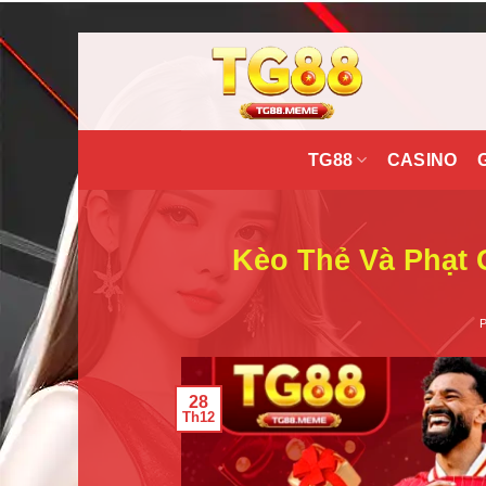
Skip
to
content
TG88
CASINO
Kèo Thẻ Và Phạt 
28
Th12