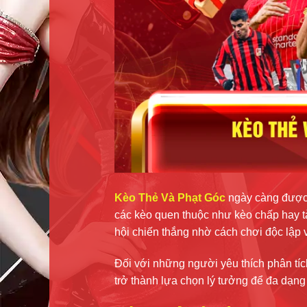
Kèo Thẻ Và Phạt Góc
ngày càng được 
các kèo quen thuộc như kèo chấp hay t
hội chiến thắng nhờ cách chơi độc lập v
Đối với những người yêu thích phân tích
trở thành lựa chọn lý tưởng để đa dạng 