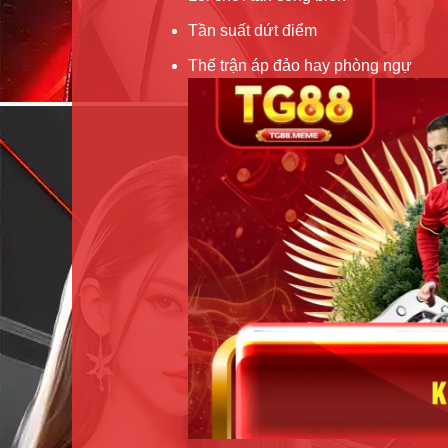
Tần suất dứt điểm
Thế trận áp đảo hay phòng ngự